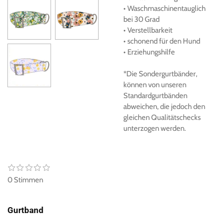
• Waschmaschinentauglich
bei 30 Grad
• Verstellbarkeit
• schonend für den Hund
• Erziehungshilfe
*Die Sondergurtbänder,
können von unseren
Standardgurtbänden
abweichen, die jedoch den
gleichen Qualitätschecks
unterzogen werden.
1
2
3
4
5
B
B
S
S
S
S
S
e
e
0 Stimmen
t
t
t
t
t
w
w
e
e
e
e
e
e
r
r
r
r
r
e
r
n
n
n
n
n
Gurtband
r
t
e
e
e
e
u