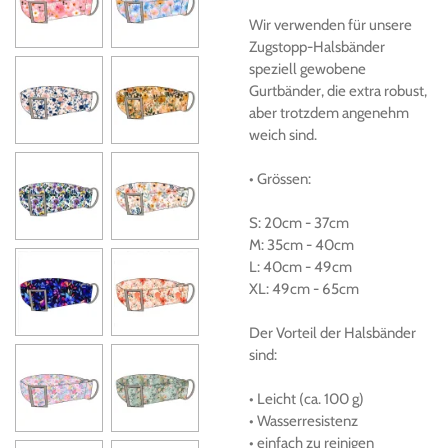
Wir verwenden für unsere
Zugstopp-Halsbänder
speziell gewobene
Gurtbänder, die extra robust,
aber trotzdem angenehm
weich sind.
• Grössen
:
S:
20cm
-
37cm
M:
35cm
-
40cm
L:
40cm
-
49cm
XL:
49cm
-
65cm
Der
Vorteil der Halsbänder
sind:
• Leicht (ca.
100 g)
• Wasserresistenz
• einfach zu reinigen