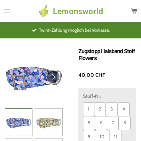
Zum
Lemonsworld
Hauptinhalt
springen
Twint-Zahlung möglich bei Vorkasse.
Zugstopp Halsband Stoff
Flowers
40,00 CHF
Stoff-Nr.
1
2
3
4
5
6
7
8
9
10
11