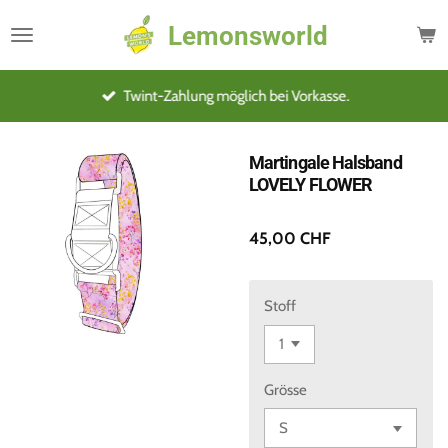
Zum
Lemonsworld
Hauptinhalt
springen
Twint-Zahlung möglich bei Vorkasse.
Martingale Halsband
LOVELY FLOWER
45,00 CHF
Stoff
Grösse