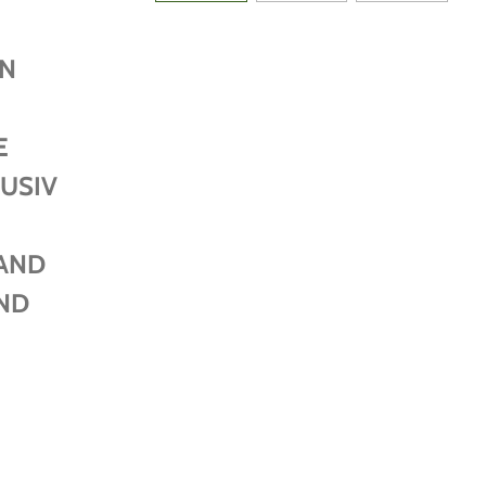
EN
E
USIV
AND
ND