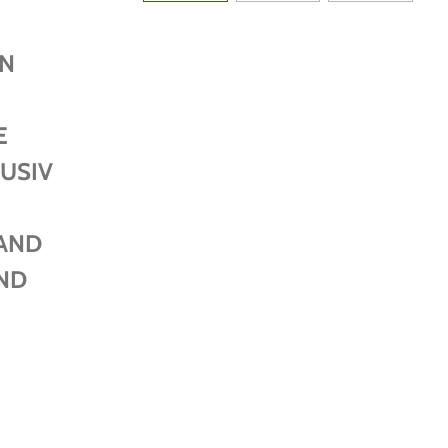
EN
E
USIV
AND
ND