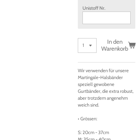
Unistoff Nr.
In den
Warenkorb
Wir verwenden für unsere
Martingale-Halsbänder
speziell gewobene
Gurtbänder, die extra robust,
aber trotzdem angenehm
weich sind.
• Grössen
:
S:
20cm
-
37cm
M:
35cm
-
40cm