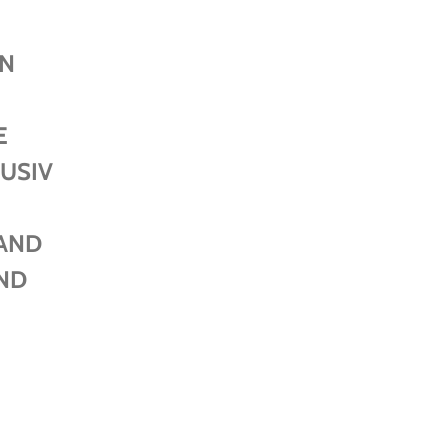
EN
E
USIV
AND
ND