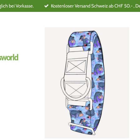
ich bei Vorkasse.
Kostenloser Versand Schweiz ab CHF 50.- , D
world