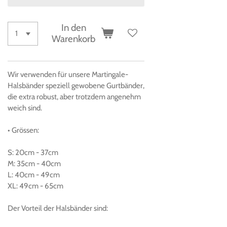
In den
Warenkorb
Wir verwenden für unsere
Martingale-
Halsbänder
speziell gewobene Gurtbänder,
die extra robust, aber trotzdem angenehm
weich sind.
• Grössen
:
S:
20cm
-
37cm
M:
35cm
-
40cm
L:
40cm
-
49cm
XL:
49cm
-
65cm
Der
Vorteil der Halsbänder sind: