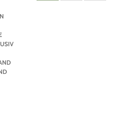
EN
E
USIV
AND
ND