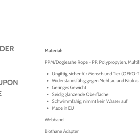
EDER
Material:
PPM/Dogleashe Rope = PP, Polypropylen, Multifi
Ungiftig, sicher für Mensch und Tier (OEKO-
OUPON
Widerstandsfähig gegen Mehltau und Fäulnis
Geringes Gewicht
E
Seidig glänzende Oberfläche
Schwimmfähig, nimmt kein Wasser auf
Made in EU
Webband
Biothane Adapter