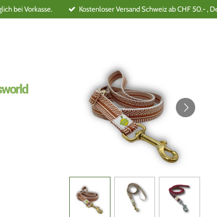
ich bei Vorkasse.
Kostenloser Versand Schweiz ab CHF 50.- , D
world