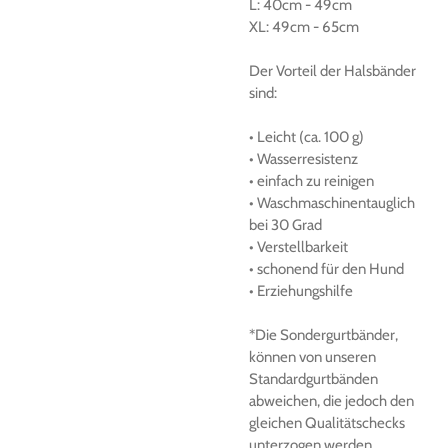
L:
40cm
-
49cm
XL:
49cm
-
65cm
Der
Vorteil der Halsbänder
sind:
• Leicht (ca.
100 g)
• Wasserresistenz
• einfach zu reinigen
• Waschmaschinentauglich
bei 30 Grad
• Verstellbarkeit
• schonend für den Hund
• Erziehungshilfe
*Die Sondergurtbänder,
können von unseren
Standardgurtbänden
abweichen, die jedoch den
gleichen Qualitätschecks
unterzogen werden.