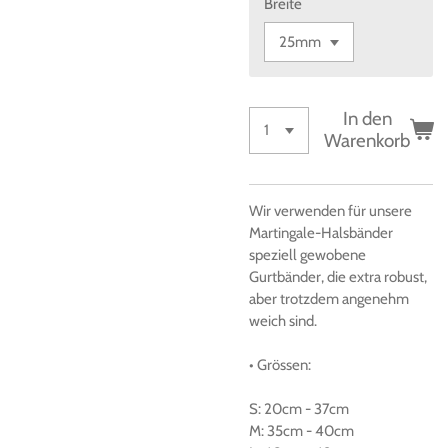
Breite
In den
Warenkorb
Wir verwenden für unsere
Martingale-Halsbänder
speziell gewobene
Gurtbänder, die extra robust,
aber trotzdem angenehm
weich sind.
• Grössen
:
S:
20cm
-
37cm
M:
35cm
-
40cm