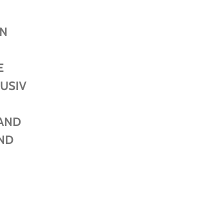
EN
E
USIV
AND
ND