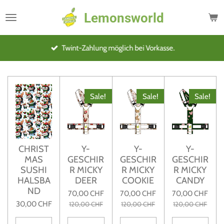
Zum
Lemonsworld
Hauptinhalt
springen
Twint-Zahlung möglich bei Vorkasse.
Sale!
Sale!
Sale!
CHRIST
Y-
Y-
Y-
MAS
GESCHIR
GESCHIR
GESCHIR
SUSHI
R MICKY
R MICKY
R MICKY
HALSBA
DEER
COOKIE
CANDY
ND
70,00 CHF
70,00 CHF
70,00 CHF
30,00 CHF
120,00 CHF
120,00 CHF
120,00 CHF